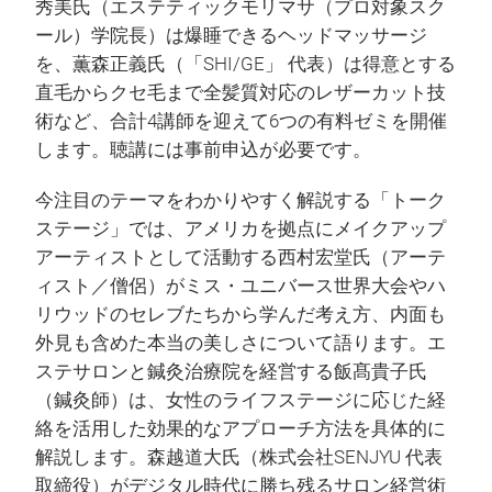
秀美氏（エステティックモリマサ（プロ対象スク
ール）学院長）は爆睡できるヘッドマッサージ
を、薫森正義氏（「SHI/GE」 代表）は得意とする
直毛からクセ毛まで全髪質対応のレザーカット技
術など、合計4講師を迎えて6つの有料ゼミを開催
します。聴講には事前申込が必要です。
今注目のテーマをわかりやすく解説する「トーク
ステージ」では、アメリカを拠点にメイクアップ
アーティストとして活動する西村宏堂氏（アーテ
ィスト／僧侶）がミス・ユニバース世界大会やハ
リウッドのセレブたちから学んだ考え方、内面も
外見も含めた本当の美しさについて語ります。エ
ステサロンと鍼灸治療院を経営する飯髙貴子氏
（鍼灸師）は、女性のライフステージに応じた経
絡を活用した効果的なアプローチ方法を具体的に
解説します。森越道大氏（株式会社SENJYU 代表
取締役）がデジタル時代に勝ち残るサロン経営術