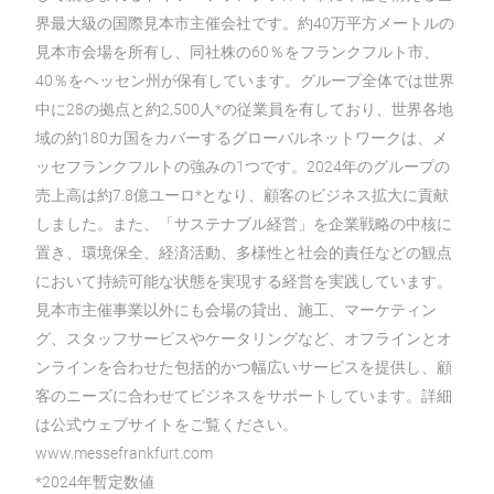
界最大級の国際見本市主催会社です。約40万平方メートルの
見本市会場を所有し、同社株の60％をフランクフルト市、
40％をヘッセン州が保有しています。グループ全体では世界
中に28の拠点と約2,500人*の従業員を有しており、世界各地
域の約180カ国をカバーするグローバルネットワークは、メ
ッセフランクフルトの強みの1つです。2024年のグループの
売上高は約7.8億ユーロ*となり、顧客のビジネス拡大に貢献
しました。また、「サステナブル経営」を企業戦略の中核に
置き、環境保全、経済活動、多様性と社会的責任などの観点
において持続可能な状態を実現する経営を実践しています。
見本市主催事業以外にも会場の貸出、施工、マーケティン
グ、スタッフサービスやケータリングなど、オフラインとオ
ンラインを合わせた包括的かつ幅広いサービスを提供し、顧
客のニーズに合わせてビジネスをサポートしています。詳細
は公式ウェブサイトをご覧ください。
www.messefrankfurt.com
*2024年暫定数値