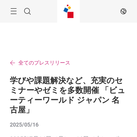
ス
キ
ッ
Menu
検
JA
プ
す
索
る
全てのプレスリリース
学びや課題解決など、充実のセ
ミナーやゼミを多数開催 「ビュ
ーティーワールド ジャパン 名
古屋」
2025/05/16