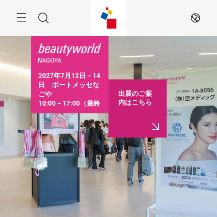
ス
キ
ッ
Menu
検
JA
プ
す
索
る
2027年7月12日－14
日　ポートメッセな
出展のご案
ごや

内はこちら
10:00－17:00（最終
日は16:30まで）