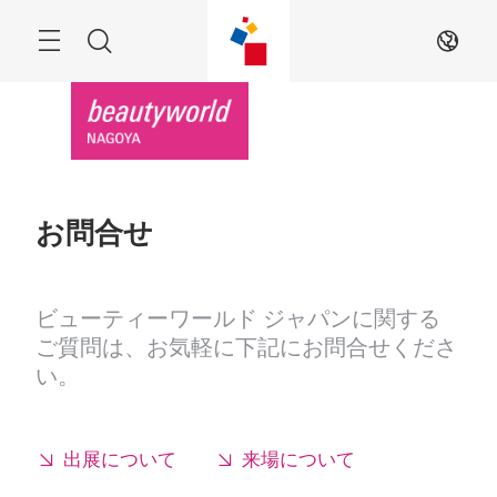
ス
キ
ッ
Menu
検
JA
プ
す
索
る
お問合せ
ビューティーワールド ジャパンに関する
ご質問は、お気軽に下記にお問合せくださ
い。
出展について
来場について