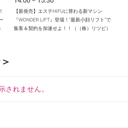
14:00－15:30
！
【新発売】エステHIFUに替わる新マシン
ー
『WONDER LIFT』登場！"最新小顔リフト"で
）
集客＆契約を加速せよ！！（（株）リツビ）
せ＞
表示されません。