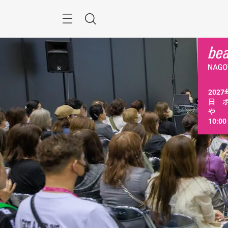
ス
キ
ッ
Menu
検
プ
す
索
る
202
日　
や

10:0
は16