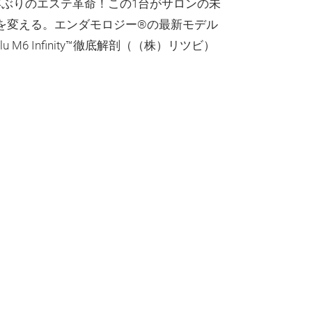
年ぶりのエステ革命！この1台がサロンの未
を変える。エンダモロジー®の最新モデル
llu M6 Infinity™徹底解剖（（株）リツビ）