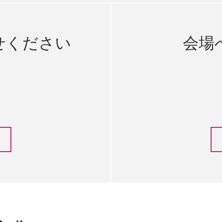
せください
会場