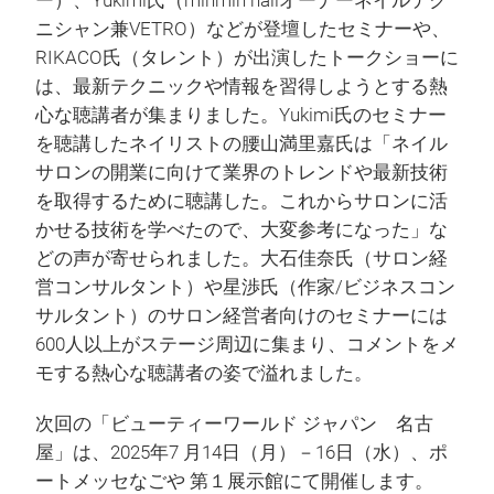
ー）、Yukimi氏（minmin nailオーナーネイルテク
ニシャン兼VETRO）などが登壇したセミナーや、
RIKACO氏（タレント）が出演したトークショーに
は、最新テクニックや情報を習得しようとする熱
心な聴講者が集まりました。Yukimi氏のセミナー
を聴講したネイリストの腰山満里嘉氏は「ネイル
サロンの開業に向けて業界のトレンドや最新技術
を取得するために聴講した。これからサロンに活
かせる技術を学べたので、大変参考になった」な
どの声が寄せられました。大石佳奈氏（サロン経
営コンサルタント）や星渉氏（作家/ビジネスコン
サルタント）のサロン経営者向けのセミナーには
600人以上がステージ周辺に集まり、コメントをメ
モする熱心な聴講者の姿で溢れました。
次回の「ビューティーワールド ジャパン 名古
屋」は、2025年7 月14日（月）－16日（水）、ポ
ートメッセなごや 第１展示館にて開催します。