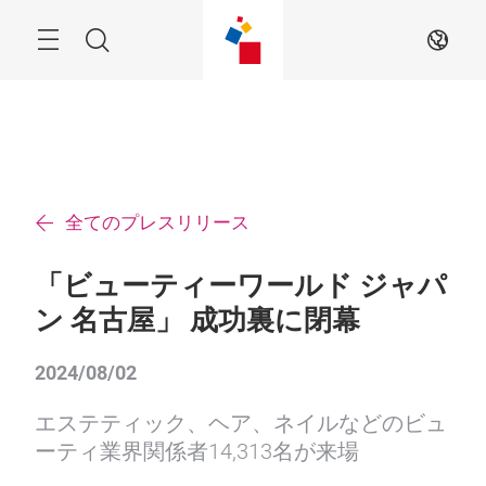
ス
キ
ッ
Menu
検
JA
プ
す
索
る
全てのプレスリリース
「ビューティーワールド ジャパ
ン 名古屋」 成功裏に閉幕
2024/08/02
エステティック、ヘア、ネイルなどのビュ
ーティ業界関係者14,313名が来場