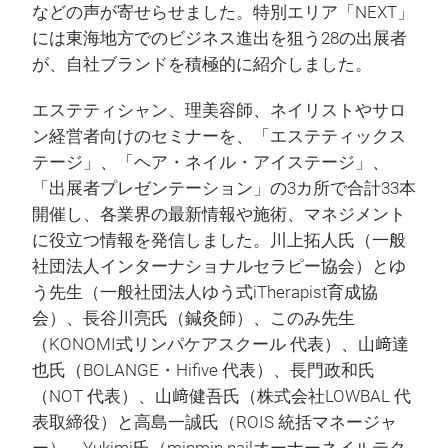
などの声が寄せらせました。特別エリア「NEXT」
には東海地方でのビジネス進出を狙う28の出展者
が、自社ブランドを積極的に紹介しました。
エステティシャン、理美容師、ネイリストやサロ
ン経営者向けのセミナーを、「エステティックス
テージ」、「ヘア・ネイル・アイステージ」、
「出展者プレゼンテーション」の3カ所で合計33本
開催し、各業界の最新情報や施術、マネジメント
に役立つ情報を発信しました。川上拓人氏（一般
社団法人インターナショナルセラピー協会）とゆ
う先生（一般社団法人ゆう式iTherapist育成協
会）、長谷川亮氏（鍼灸師）、このみ先生
（KONOMI式リンパケアスクール 代表）、山﨑達
也氏（BOLANGE・Hifive 代表）、長門政和氏
（NOT
代表）、山﨑健吾氏（株式会社LOWBAL 代
表取締役）と高島一誠氏（ROIS 統括マネージャ