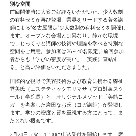
別な空間
前回開催時に大変ご好評をいただいた、少人数制
の有料ゼミが再び登場。業界をリードする著名講
師による”名古屋限定”少人数制の有料ゼミを開催し
ます。オープンな会場とは異なり、静かな環境
で、じっくりと講師の技術や理論を学べる特別な
空間をご用意。参加者は26～40名限定。前回参加
者からも「学びの密度が高い」「実践に直結す
る」と高い評価をいただきました。
国際的な視野で美容技術および教育に携わる森柾
秀美氏（エステティックモリマサ（プロ対象スク
ール）学院長）と、オリジナルメソッド「美筋ヨ
ガ」を考案した廣田なお氏（ヨガ講師）が登壇し
ます。学びの密度と質を重視する方にとって、ま
たとない機会です。
2月24日（火）11:00に申込受付を開始します。席