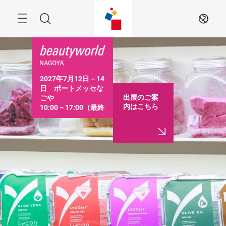
ス
キ
ッ
Menu
検
JA
プ
す
索
る
2027年7月12日－14
日　ポートメッセな
出展のご案
ごや

内はこちら
10:00－17:00（最終
日は16:30まで）